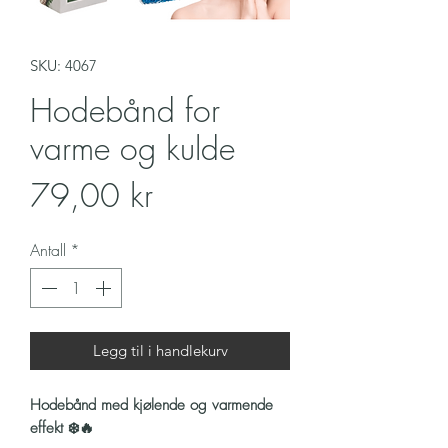
SKU: 4067
Hodebånd for
varme og kulde
Pris
79,00 kr
Antall
*
Legg til i handlekurv
Hodebånd med kjølende og varmende
effekt ❄️🔥