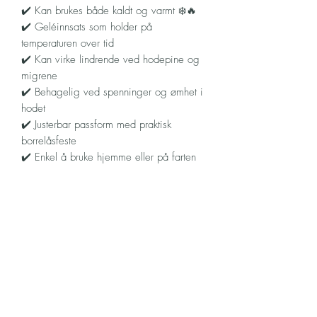
✔️ Kan brukes både kaldt og varmt ❄️🔥
✔️ Geléinnsats som holder på
temperaturen over tid
✔️ Kan virke lindrende ved hodepine og
migrene
✔️ Behagelig ved spenninger og ømhet i
hodet
✔️ Justerbar passform med praktisk
borrelåsfeste
✔️ Enkel å bruke hjemme eller på farten
Slik bruker du hodebåndet
For kjølende effekt:
Legg hodebåndet i
kjøleskap eller fryser i kort tid før bruk.
For varmende effekt:
Varm opp i henhold
til bruksanvisningen og kontroller alltid
temperaturen før bruk.
Fest hodebåndet rundt hodet med
borrelåsen bak og nyt en behagelig,