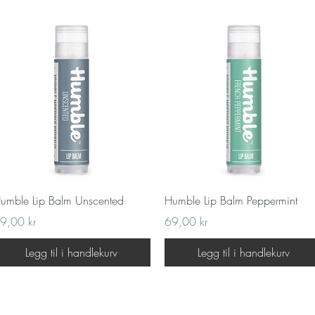
Hurtigvisning
Hurtigvisning
umble Lip Balm Unscented
Humble Lip Balm Peppermint
is
Pris
9,00 kr
69,00 kr
Legg til i handlekurv
Legg til i handlekurv