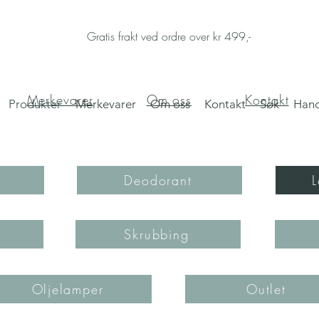
Gratis frakt ved ordre over kr 499,-
Merkevarer
Om oss
Kontakt
Produkter
Merkevarer
Om oss
Kontakt
Søk
Hand
Deodorant
r
Skrubbing
Oljelamper
Outlet