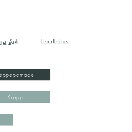
Søk
Handlekurv
lekurv
Leppepomade
Kropp