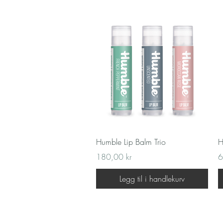
Hurtigvisning
Humble Lip Balm Trio
H
Pris
Pr
180,00 kr
6
Legg til i handlekurv