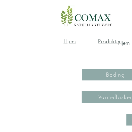
Hjem
Produkter
Hjem
Bading
Varmeflaske