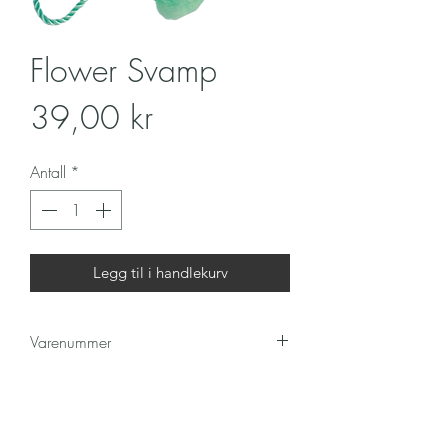
Flower Svamp
Pris
39,00 kr
Antall
*
Legg til i handlekurv
Varenummer
4030
Kontakt