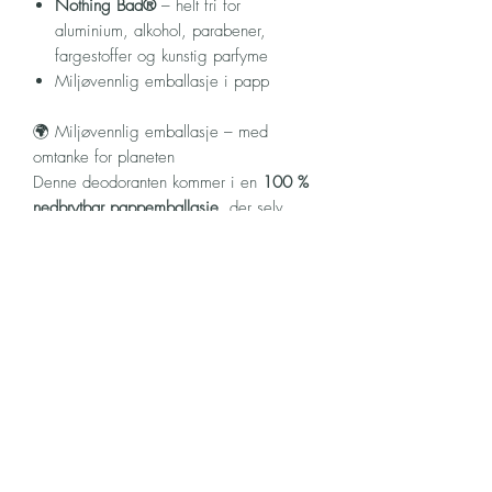
Nothing Bad®
– helt fri for
aluminium, alkohol, parabener,
fargestoffer og kunstig parfyme
Miljøvennlig emballasje i papp
🌍 Miljøvennlig emballasje – med
omtanke for planeten
Denne deodoranten kommer i en
100 %
nedbrytbar pappemballasje
, der selv
kantene og trykkfargen er laget for å
brytes naturlig ned. Emballasjen er
produsert av
bærekraftig trevirke
, og gir
deg et miljøvennlig alternativ – helt uten
kompromisser.
Visste du at papp vanligvis brytes ned på
bare
3–4 måneder
? Et lite valg for deg,
et stort steg for naturen.