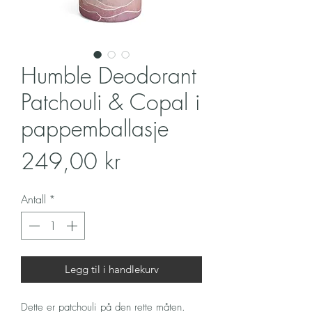
Humble Deodorant
Patchouli & Copal i
pappemballasje
Pris
249,00 kr
Antall
*
Legg til i handlekurv
Dette er patchouli på den rette måten.