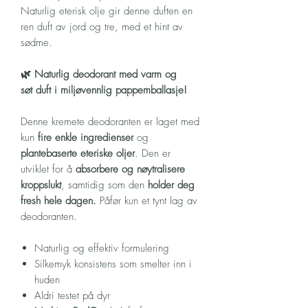
Naturlig eterisk olje gir denne duften en
ren duft av jord og tre, med et hint av
sødme.
🌿 Naturlig deodorant med varm og
søt duft i miljøvennlig pappemballasje!
Denne kremete deodoranten er laget med
kun
fire enkle ingredienser
og
plantebaserte eteriske oljer
. Den er
utviklet for å
absorbere og nøytralisere
kroppslukt
, samtidig som den
holder deg
fresh hele dagen.
Påfør kun et tynt lag av
deodoranten.
Naturlig og effektiv formulering
Silkemyk konsistens som smelter inn i
huden
Aldri testet på dyr