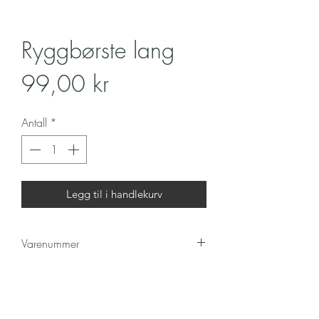
Ryggbørste lang
Pris
99,00 kr
Antall
*
Legg til i handlekurv
Varenummer
61187
Kontakt