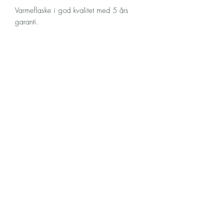
Varmeflaske i god kvalitet med 5 års
garanti.
Varenummer
452
Kontakt
Betingelser
Om oss
©2026 by COMAX
Org.nr.
955 046 005