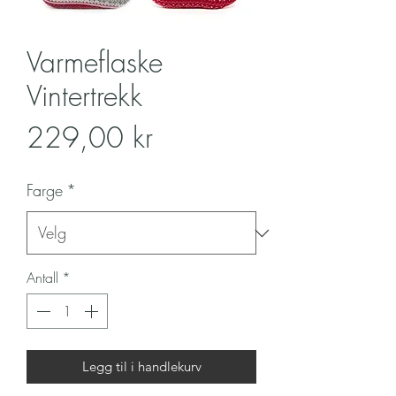
Varmeflaske
Vintertrekk
Pris
229,00 kr
Farge
*
Antall
*
Legg til i handlekurv